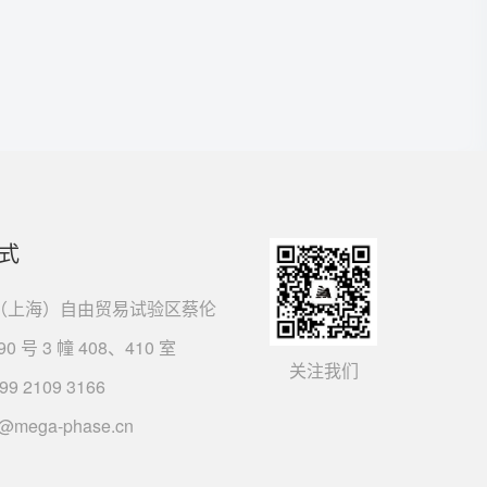
式
（上海）自由贸易试验区蔡伦
90 号 3 幢 408、410 室
关注我们
99 2109 3166
s@mega-phase.cn