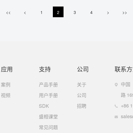
<<
<
1
2
3
4
>
>>
应用
支持
公司
联系方
中国
案例
产品手册
关于
路 16
视频
用户手册
公司
+86
1
SDK
招聘
sale
盛相课堂
常见问题