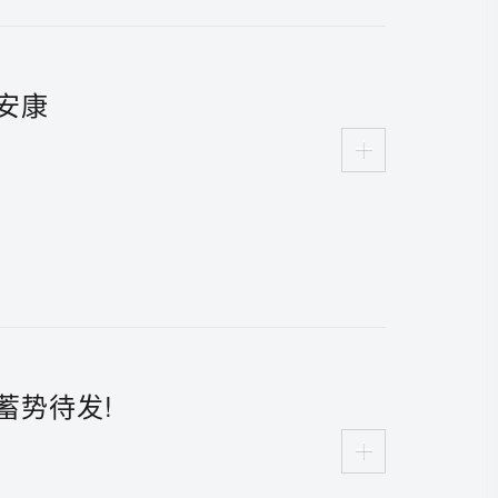
安康
蓄势待发!