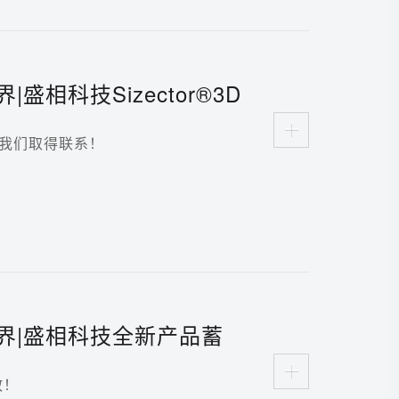
盛相科技Sizector®3D
布会成功举办
我们取得联系！
界|盛相科技全新产品蓄
散！